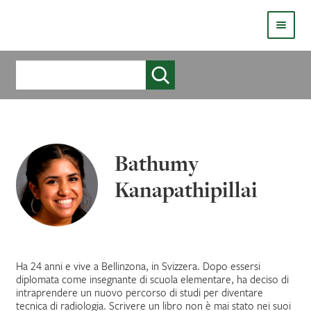
HOMEPAGE
Cerca
COS’È LIVE
CHI SIAMO
Bathumy
CATALOGO
Kanapathipillai
AUTORI
COME PUBBLICARE
COME ACQUISTARE UN LIBRO ERICKSONLIVE?
Ha 24 anni e vive a Bellinzona, in Svizzera. Dopo essersi
diplomata come insegnante di scuola elementare, ha deciso di
intraprendere un nuovo percorso di studi per diventare
VIDEO
tecnica di radiologia. Scrivere un libro non è mai stato nei suoi