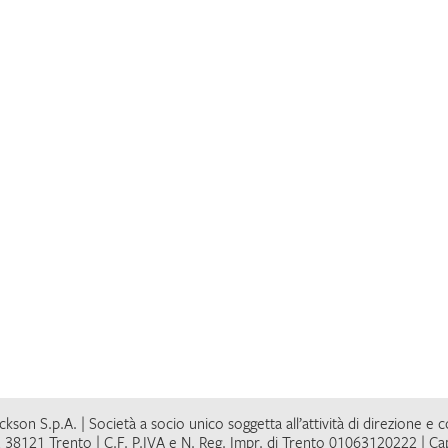
kson S.p.A. | Società a socio unico soggetta all’attività di direzione e 
 38121 Trento | C.F. P.IVA e N. Reg. Impr. di Trento 01063120222 | Cap