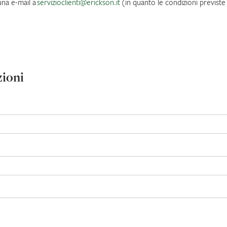
una e-mail a
servizioclienti@erickson.it
(in quanto le condizioni previste 
zioni