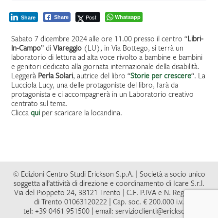
Post
Whatsapp
Share
Share
Sabato 7 dicembre 2024 alle ore 11.00 presso il centro “
Libri-
in-Campo
” di
Viareggio
(LU), in Via Bottego, si terrà un
laboratorio di lettura ad alta voce rivolto a bambine e bambini
e genitori dedicato alla giornata internazionale della disabilità.
Leggerà
Perla Solari
, autrice del libro “
Storie per crescere
“. La
Lucciola Lucy, una delle protagoniste del libro, farà da
protagonista e ci accompagnerà in un Laboratorio creativo
centrato sul tema.
Clicca
qui
per scaricare la locandina.
© Edizioni Centro Studi Erickson S.p.A. | Società a socio unico
soggetta all’attività di direzione e coordinamento di Icare S.r.l.
Via del Pioppeto 24, 38121 Trento | C.F. P.IVA e N. Reg. Impr.
di Trento 01063120222 | Cap. soc. € 200.000 i.v.
tel: +39 0461 951500 | email: servizioclienti@erickson.it