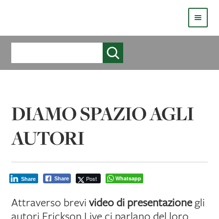
HOMEPAGE
Cerca
COS’È LIVE
CHI SIAMO
DIAMO SPAZIO AGLI
CATALOGO
AUTORI
AUTORI
COME PUBBLICARE
Post
Whatsapp
Share
Share
COME ACQUISTARE UN LIBRO ERICKSONLIVE?
Attraverso brevi
video di presentazione
gli
VIDEO
autori Erickson Live ci parlano del loro