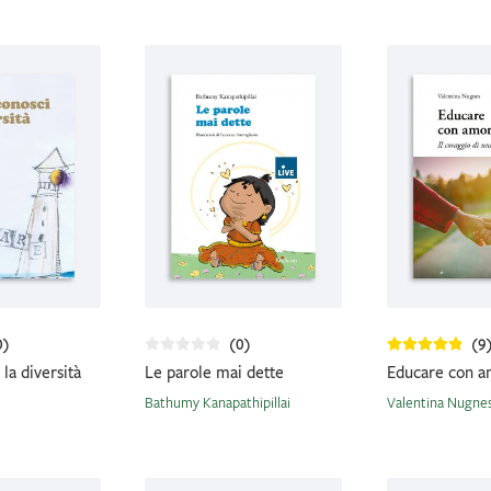
0)
(0)
(9
 la diversità
Le parole mai dette
Educare con 
i
Bathumy Kanapathipillai
Valentina Nugne