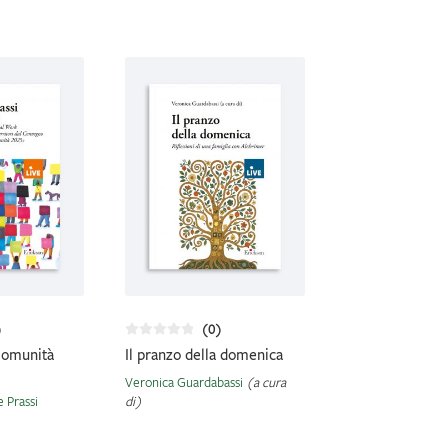
)
(0)
Comunità
Il pranzo della domenica
Veronica Guardabassi
(a cura
 Prassi
di)