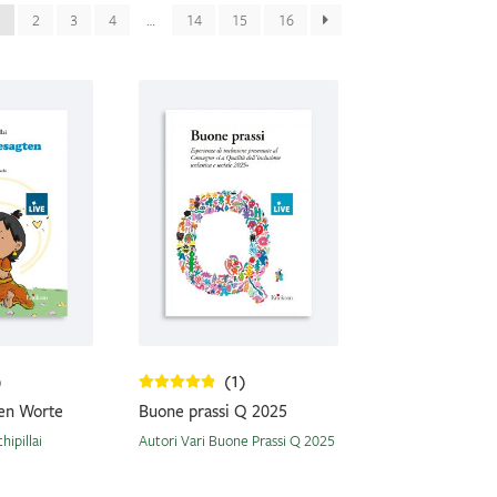
1
2
3
4
…
14
15
16
)
(1)
ten Worte
Buone prassi Q 2025
ipillai
Autori Vari Buone Prassi Q 2025