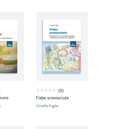
)
(0)
amore
Fiabe sconosciute
s
Ornella Puglia