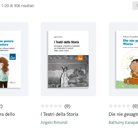
Ordina
 1-20 di 306 risultati
in
base
al
più
recente
2)
(0)
(0
ra dello
I Teatri della Storia
Die nie gesag
Angelo Rimondi
Bathumy Kanapath