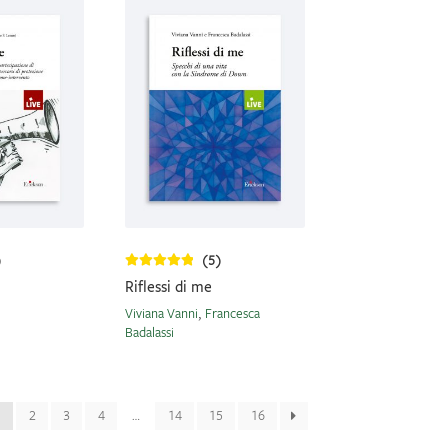
)
(5)
Riflessi di me
Viviana Vanni
,
Francesca
Badalassi
1
2
3
4
…
14
15
16