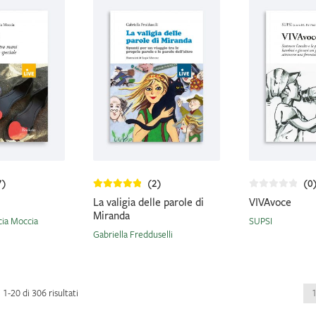
7)
(2)
(0
La valigia delle parole di
VIVAvoce
Miranda
cia Moccia
SUPSI
Gabriella Fredduselli
Ordina
 1-20 di 306 risultati
in