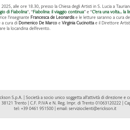
025, alle ore 18.30, presso la Chiesa degli Artisti in S. Lucia a Taurian
ggio di Fiabolina
“, “
Fiabolina: il viaggio continua
” e “
C’era una volta… la li
rice l’insegnante
Francesca de Leonardis
e le letture saranno a cura d
e a cura di
Domenico De Marco
e
Virginia Cucinotta
e il Direttore Arti
are la locandina dell’evento.
kson S.p.A. | Società a socio unico soggetta all’attività di direzione e 
 38121 Trento | C.F. P.IVA e N. Reg. Impr. di Trento 01063120222 | Cap
tel: +39 0461 951500 | email: servizioclienti@erickson.it