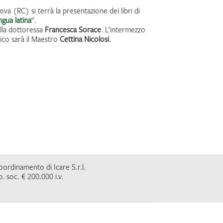
ova (RC) si terrà la presentazione dei libri di
ngua latina
“.
ella dottoressa
Francesca Sorace
. L’intermezzo
stico sarà il Maestro
Cettina Nicolosi
.
coordinamento di Icare S.r.l.
. soc. € 200.000 i.v.