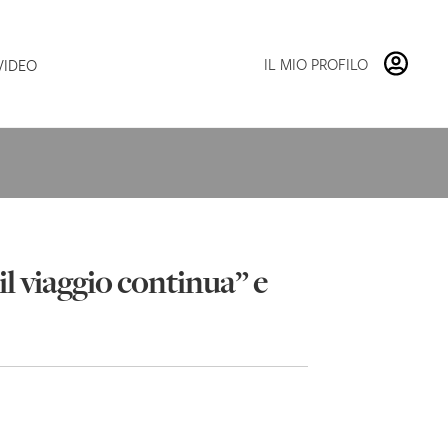
Vai
Vai
alla
al
navigazione
contenuto
IL MIO PROFILO
VIDEO
 il viaggio continua” e