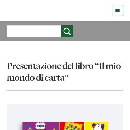
HOMEPAGE
Cerca
COS’È LIVE
CHI SIAMO
Presentazione del libro “Il mio
CATALOGO
mondo di carta”
AUTORI
COME PUBBLICARE
COME ACQUISTARE UN LIBRO ERICKSONLIVE?
VIDEO