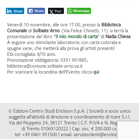
Post
Whatsapp
Share
Share
Venerdì 10 novembre, alle ore 17.00, presso la
Biblioteca
Comunale
di
Solbiate Arno
(Via Felice Chinetti, 11) si terrà la
presentazione del libro “
Il mio mondo di carta
” di
Nadia Chiesa
.
A seguire uno stimolante laboratorio con carta colorata e
spugne varie, che metterà alla prova gli artisti presenti!
Età consigliata: 6/10 anni.
Prenotazione obbligatoria: 0331 991885;
biblioteca@comune.solbiate-arno.va.it
Per scaricare la locandina dell’Evento clicca
qui
© Edizioni Centro Studi Erickson S.p.A. | Società a socio unico
soggetta all’attività di direzione e coordinamento di Icare S.r.l.
Via del Pioppeto 24, 38121 Trento | C.F. P.IVA e N. Reg. Impr.
di Trento 01063120222 | Cap. soc. € 200.000 i.v.
tel: +39 0461 951500 | email: servizioclienti@erickson.it