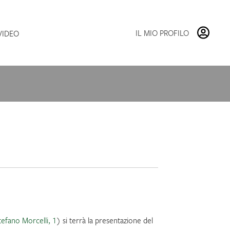
Vai
Vai
alla
al
navigazione
contenuto
IL MIO PROFILO
VIDEO
tefano Morcelli, 1
) si terrà la presentazione del