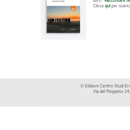
libro “
Raccontare d
Clicca
qui
per scaric
© Edizioni Centro Studi Eric
Via del Pioppeto 24,