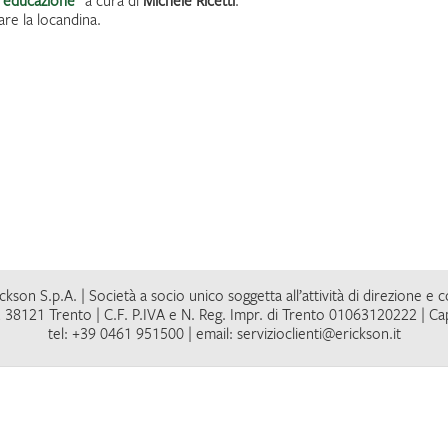
i educazione
” a cura di
Michele Ricetti
.
are la locandina.
kson S.p.A. | Società a socio unico soggetta all’attività di direzione e 
 38121 Trento | C.F. P.IVA e N. Reg. Impr. di Trento 01063120222 | Cap
tel: +39 0461 951500 | email: servizioclienti@erickson.it