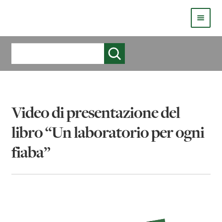
HOMEPAGE
Cerca
COS’È LIVE
CHI SIAMO
Video di presentazione del
CATALOGO
libro “Un laboratorio per ogni
AUTORI
fiaba”
COME PUBBLICARE
COME ACQUISTARE UN LIBRO ERICKSONLIVE?
VIDEO