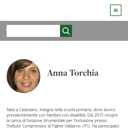
HOMEPAGE
Cerca
COS’È LIVE
CHI SIAMO
CATALOGO
Anna Torchia
AUTORI
COME PUBBLICARE
COME ACQUISTARE UN LIBRO ERICKSONLIVE?
Nata a Catanzaro, insegna nella scuola primaria, dove lavora
prevalentemente con bambini con disabilità. Dal 2015 ricopre
la carica di funzione strumentale per l’inclusione presso
VIDEO
l’Istituto Comprensivo di Figline Valdarno (FI). Ha partecipato