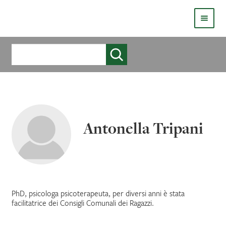
HOMEPAGE
Cerca
COS’È LIVE
CHI SIAMO
CATALOGO
Antonella Tripani
AUTORI
COME PUBBLICARE
COME ACQUISTARE UN LIBRO ERICKSONLIVE?
PhD, psicologa psicoterapeuta, per diversi anni è stata
facilitatrice dei Consigli Comunali dei Ragazzi.
VIDEO