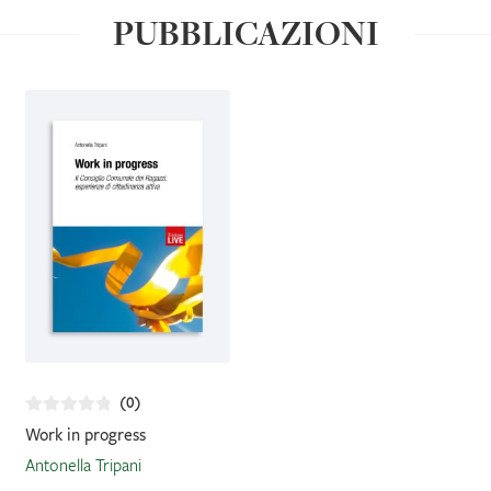
PUBBLICAZIONI
IL MIO PROFILO
(0)
Work in progress
Antonella Tripani