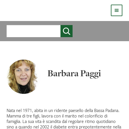
HOMEPAGE
Cerca
COS’È LIVE
CHI SIAMO
CATALOGO
Barbara Paggi
AUTORI
COME PUBBLICARE
COME ACQUISTARE UN LIBRO ERICKSONLIVE?
Nata nel 1971, abita in un ridente paesello della Bassa Padana.
Mamma di tre figli, lavora con il marito nel colorificio di
famiglia. La sua vita è scandita dal regolare ritmo quotidiano
VIDEO
sino a quando nel 2002 il diabete entra prepotentemente nella