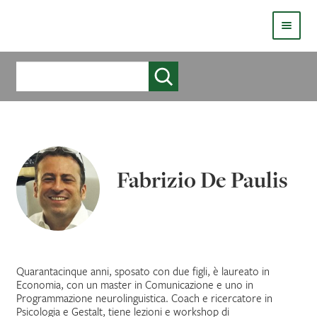
HOMEPAGE
Cerca
COS’È LIVE
CHI SIAMO
CATALOGO
Fabrizio De Paulis
AUTORI
COME PUBBLICARE
COME ACQUISTARE UN LIBRO ERICKSONLIVE?
Quarantacinque anni, sposato con due figli, è laureato in
Economia, con un master in Comunicazione e uno in
Programmazione neurolinguistica. Coach e ricercatore in
VIDEO
Psicologia e Gestalt, tiene lezioni e workshop di