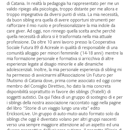
di Catania. In realtà la pedagogia ha rappresentato per me un
valido ripiego alla psicologia, troppo distante per me allora e
IL MIO PROFILO
troppo impegnativa da diversi punti di vista. La mia necessità,
da buon sibling era quella di avere opportuni strumenti per
rafforzare il mio ruolo e professionalizzare la mia indole da
care giver. Ad oggi, non rinnego quella scelta anche perchè
quella necessità di allora si è trasformata nella mia attuale
professione. Da oltre 10 anni lavoro presso la Cooperativa
Sociale Futura 89 di Acireale in qualità di responsabile di una
comunità alloggio per minori femminile (14-18 anni) mentre la
mia formazione personale e formativa si arricchiva di altre
esperienze legate al disagio minorile e alle dinamiche
adolescenziali. Inoltre, la mia personale esperienza di sibling mi
ha permesso di avvicinarmi all’Associazione Un Futuro per
l’Autismo di Catania dove, prima come associato ed oggi come
membro del Consiglio Direttivo, ho dato la mia concreta
disponibilità soprattutto in favore dei siblings (fratelli) di
soggetti autistici. Da qui l’idea di un gruppo di sostegno di e per
i siblings della nostra associazione raccontato oggi nella pagine
del libro "Storie di un viaggio lungo una vita" edito
EricksonLive. Un gruppo di auto-muto-aiuto formato solo da
siblings che oggi è diventato volano per altri gruppi nascenti
verso una sempre maggiore attenzione ad un aspetto ed una
diversa prospettiva dell’universo autismo. Il progetto “Diario di