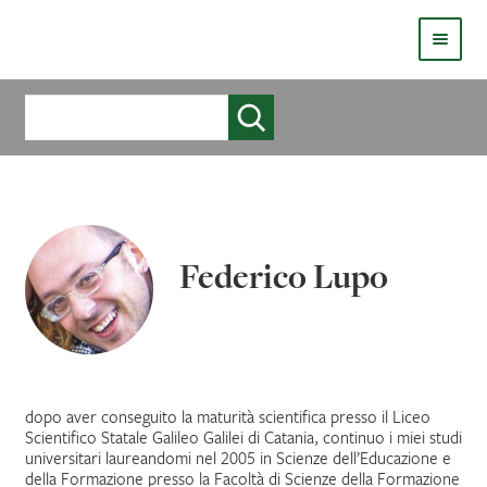
HOMEPAGE
Cerca
COS’È LIVE
CHI SIAMO
CATALOGO
Federico Lupo
AUTORI
COME PUBBLICARE
COME ACQUISTARE UN LIBRO ERICKSONLIVE?
dopo aver conseguito la maturità scientifica presso il Liceo
Scientifico Statale Galileo Galilei di Catania, continuo i miei studi
universitari laureandomi nel 2005 in Scienze dell’Educazione e
VIDEO
della Formazione presso la Facoltà di Scienze della Formazione