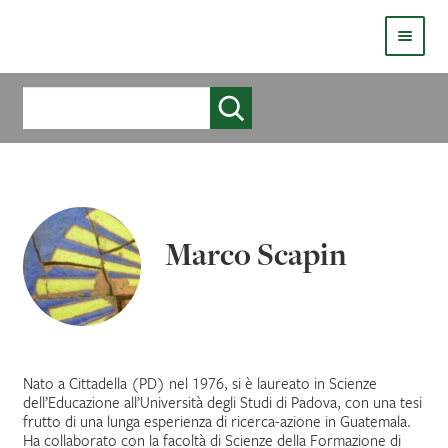
HOMEPAGE
Cerca
COS’È LIVE
CHI SIAMO
CATALOGO
Marco Scapin
AUTORI
COME PUBBLICARE
COME ACQUISTARE UN LIBRO ERICKSONLIVE?
Nato a Cittadella (PD) nel 1976, si è laureato in Scienze
dell’Educazione all’Università degli Studi di Padova, con una tesi
frutto di una lunga esperienza di ricerca-azione in Guatemala.
VIDEO
Ha collaborato con la facoltà di Scienze della Formazione di