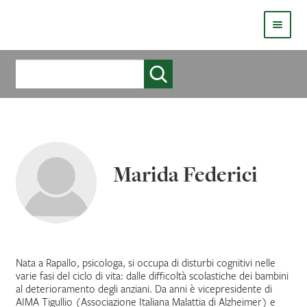
HOMEPAGE
Cerca
COS’È LIVE
CHI SIAMO
CATALOGO
Marida Federici
AUTORI
COME PUBBLICARE
COME ACQUISTARE UN LIBRO ERICKSONLIVE?
Nata a Rapallo, psicologa, si occupa di disturbi cognitivi nelle
varie fasi del ciclo di vita: dalle difficoltà scolastiche dei bambini
al deterioramento degli anziani. Da anni è vicepresidente di
VIDEO
AIMA Tigullio (Associazione Italiana Malattia di Alzheimer) e