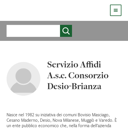
HOMEPAGE
Cerca
COS’È LIVE
CHI SIAMO
Servizio Affidi
CATALOGO
A.s.c. Consorzio
AUTORI
Desio-Brianza
COME PUBBLICARE
COME ACQUISTARE UN LIBRO ERICKSONLIVE?
Nasce nel 1982 su iniziativa dei comuni Bovisio Masciago,
Cesano Maderno, Desio, Nova Milanese, Muggiò e Varedo. È
VIDEO
un ente pubblico economico che, nella forma dell’azienda