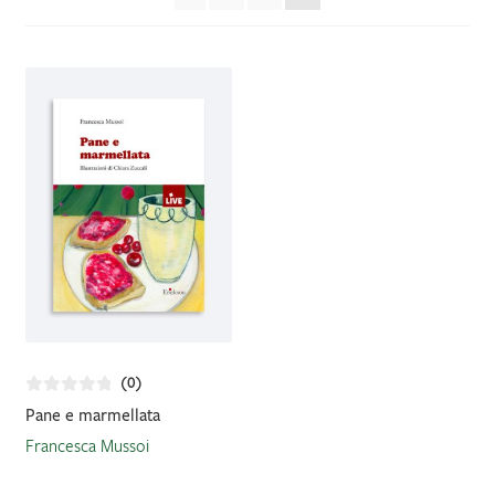
più
recente
IL MIO PROFILO
(0)
Pane e marmellata
Francesca Mussoi