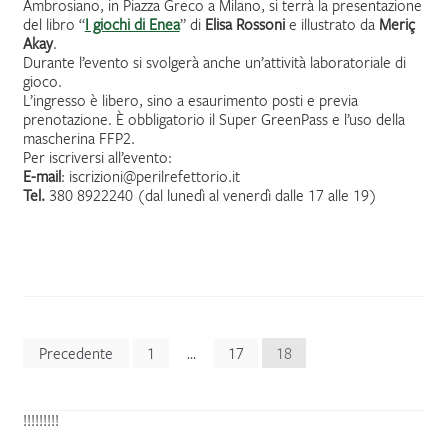
Ambrosiano, in Piazza Greco a Milano, si terrà la presentazione
del libro “
I giochi di Enea
” di
Elisa Rossoni
e illustrato da
Meriç
Akay
.
Durante l’evento si svolgerà anche un’attività laboratoriale di
gioco.
L’ingresso è libero, sino a esaurimento posti e previa
prenotazione. È obbligatorio il Super GreenPass e l’uso della
mascherina FFP2.
Per iscriversi all’evento:
E-mail
: iscrizioni@perilrefettorio.it
Tel.
380 8922240 (dal lunedì al venerdì dalle 17 alle 19)
Paginazione
Precedente
1
…
17
18
degli
!!!!!!!!!
articoli