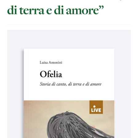
di terra e di amore”
IL MIO PROFILO