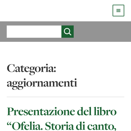
HOMEPAGE
Cerca
COS’È LIVE
CHI SIAMO
Categoria:
CATALOGO
aggiornamenti
AUTORI
COME PUBBLICARE
Presentazione del libro
COME ACQUISTARE UN LIBRO ERICKSONLIVE?
“Ofelia. Storia di canto,
VIDEO