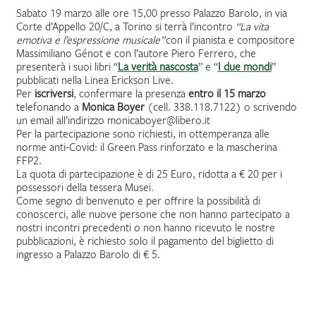
Sabato 19 marzo alle ore 15,00 presso Palazzo Barolo, in via
Corte d’Appello 20/C, a Torino si terrà l’incontro
“La vita
emotiva
e l’espressione musicale”
con il pianista e compositore
Massimiliano Génot e con l’autore Piero Ferrero, che
presenterà i suoi libri “
La verità nascosta
” e “
I due mondi
”
pubblicati nella Linea Erickson Live.
Per
iscriversi
, confermare la presenza
entro il 15 marzo
telefonando a
Monica Boyer
(cell. 338.118.7122) o scrivendo
un email all’indirizzo monicaboyer@libero.it
Per la partecipazione sono richiesti, in ottemperanza alle
norme anti-Covid: il Green Pass rinforzato e la mascherina
FFP2.
La quota di partecipazione è di 25 Euro, ridotta a € 20 per i
possessori della tessera Musei.
Come segno di benvenuto e per offrire la possibilità di
conoscerci, alle nuove persone che non hanno partecipato a
nostri incontri precedenti o non hanno ricevuto le nostre
pubblicazioni, è richiesto solo il pagamento del biglietto di
ingresso a Palazzo Barolo di € 5.