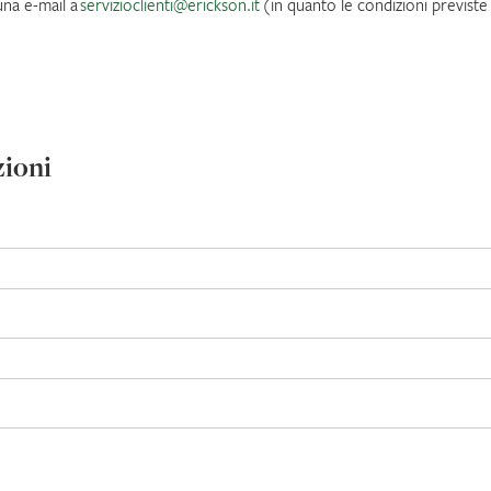
una e-mail a
servizioclienti@erickson.it
(in quanto le condizioni previste 
zioni