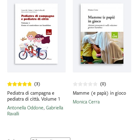
più
recente
IL MIO PROFILO
(3)
(0)
Pediatra di campagna e
Mamme (e papà) in gioco
pediatra di città. Volume 1
Monica Cerra
Antonella Oddone
,
Gabriella
Ravalli