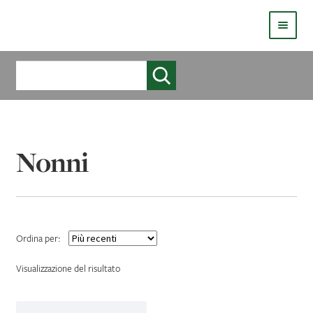
HOMEPAGE
Cerca
COS’È LIVE
CHI SIAMO
Nonni
CATALOGO
AUTORI
COME PUBBLICARE
COME ACQUISTARE UN LIBRO ERICKSONLIVE?
Visualizzazione del risultato
VIDEO