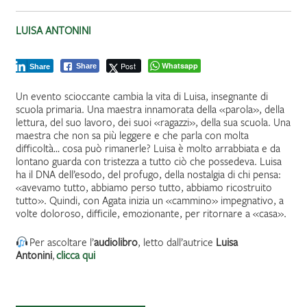
LUISA ANTONINI
Post
Whatsapp
Share
Share
Un evento scioccante cambia la vita di Luisa, insegnante di
scuola primaria. Una maestra innamorata della «parola», della
lettura, del suo lavoro, dei suoi «ragazzi», della sua scuola. Una
maestra che non sa più leggere e che parla con molta
difficoltà… cosa può rimanerle? Luisa è molto arrabbiata e da
lontano guarda con tristezza a tutto ciò che possedeva. Luisa
ha il DNA dell’esodo, del profugo, della nostalgia di chi pensa:
«avevamo tutto, abbiamo perso tutto, abbiamo ricostruito
tutto». Quindi, con Agata inizia un «cammino» impegnativo, a
volte doloroso, difficile, emozionante, per ritornare a «casa».
Per ascoltare l’
audiolibro
, letto dall’autrice
Luisa
Antonini
,
clicca qui