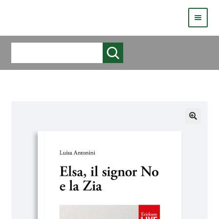
HOMEPAGE
Cerca
COS’È LIVE
CHI SIAMO
CATALOGO
AUTORI
COME PUBBLICARE
COME ACQUISTARE UN LIBRO ERICKSONLIVE?
VIDEO