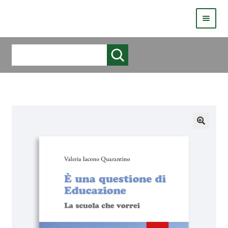
HOMEPAGE
Cerca
COS’È LIVE
CHI SIAMO
CATALOGO
AUTORI
COME PUBBLICARE
COME ACQUISTARE UN LIBRO ERICKSONLIVE?
VIDEO