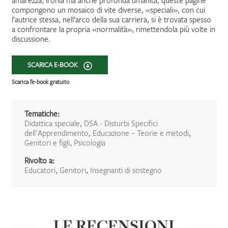
amarezza, ironia ma anche profonda umanità, queste pagine
compongono un mosaico di vite diverse, «speciali», con cui
l’autrice stessa, nell’arco della sua carriera, si è trovata spesso
a confrontare la propria «normalità», rimettendola più volte in
discussione.
SCARICA E-BOOK
Scarica l’e-book gratuito
Tematiche:
Didattica speciale
,
DSA - Disturbi Specifici
dell'Apprendimento
,
Educazione – Teorie e metodi
,
Genitori e figli
,
Psicologia
Rivolto a:
Educatori
,
Genitori
,
Insegnanti di sostegno
LE RECENSIONI