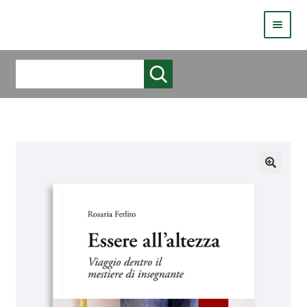
HOMEPAGE
Cerca
COS’È LIVE
CHI SIAMO
CATALOGO
AUTORI
COME PUBBLICARE
COME ACQUISTARE UN LIBRO ERICKSONLIVE?
VIDEO