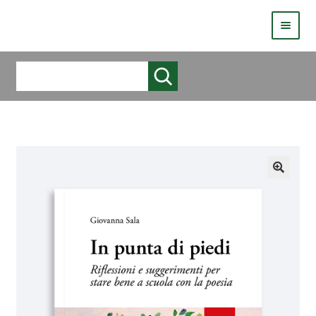
HOMEPAGE
Cerca
COS’È LIVE
CHI SIAMO
CATALOGO
AUTORI
COME PUBBLICARE
COME ACQUISTARE UN LIBRO ERICKSONLIVE?
VIDEO