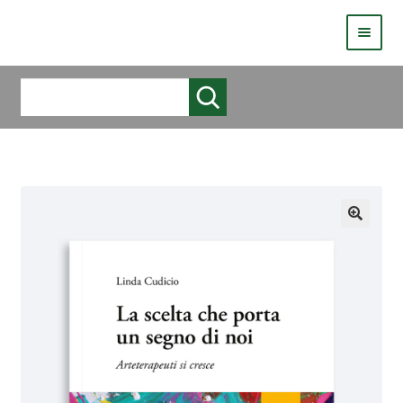
HOMEPAGE
Cerca
COS’È LIVE
CHI SIAMO
CATALOGO
AUTORI
COME PUBBLICARE
COME ACQUISTARE UN LIBRO ERICKSONLIVE?
VIDEO