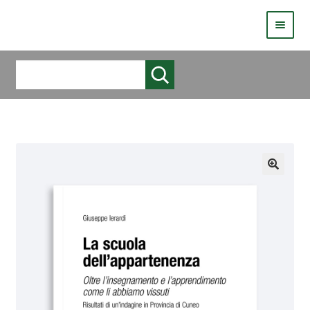
HOMEPAGE
Cerca
COS’È LIVE
CHI SIAMO
CATALOGO
AUTORI
COME PUBBLICARE
COME ACQUISTARE UN LIBRO ERICKSONLIVE?
VIDEO