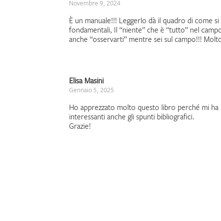
Novembre 9, 2024
È un manuale!!! Leggerlo dà il quadro di come si 
fondamentali, Il “niente” che è “tutto” nel campo
anche “osservarti” mentre sei sul campo!!! Molto
Elisa Masini
Gennaio 5, 2025
Ho apprezzato molto questo libro perché mi ha p
interessanti anche gli spunti bibliografici.
Grazie!