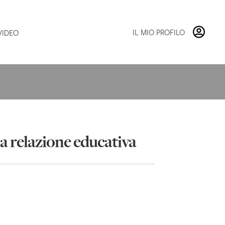
Vai
Vai
alla
al
navigazione
contenuto
IL MIO PROFILO
VIDEO
la relazione educativa