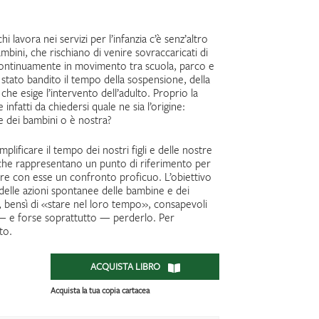
hi lavora nei servizi per l’infanzia c’è senz’altro
bini, che rischiano di venire sovraccaricati di
continuamente in movimento tra scuola, parco e
 stato bandito il tempo della sospensione, della
he esige l’intervento dell’adulto. Proprio la
 infatti da chiedersi quale ne sia l’origine:
 e dei bambini o è nostra?
plificare il tempo dei nostri figli e delle nostre
ia, che rappresentano un punto di riferimento per
viare con esse un confronto proficuo. L’obiettivo
 delle azioni spontanee delle bambine e dei
, bensì di «stare nel loro tempo», consapevoli
— e forse soprattutto — perderlo. Per
to.
ACQUISTA LIBRO
Acquista la tua copia cartacea