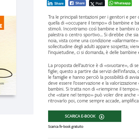
Post
Whatsapp
Share
Share
Tra le principali tentazioni per i genitori e per c
quella di «occupare il tempo» di bambine e bam
stimoli. Incontriamo così bambine e bambini 
palestra o centro sportivo… Si direbbe che sia
noia, vista come una condizione «allarmante» c
sollecitudine degli adulti appare sospetta; viene
l’inquietudine, ci si domanda, è delle bambine
La proposta dell’autrice è di «svuotare», di sem
figlie; questo a partire dai servizi dell’infanz
le famiglie e hanno perciò la possibilità di av
deve essere l’osservazione e la valorizzazione
bambini. Si tratta non di «riempirne il tempo»
che «stare nel tempo» può voler dire anche 
ritrovarlo poi, come sempre accade, amplifica
SCARICA E-BOOK
Scarica l’e-book gratuito