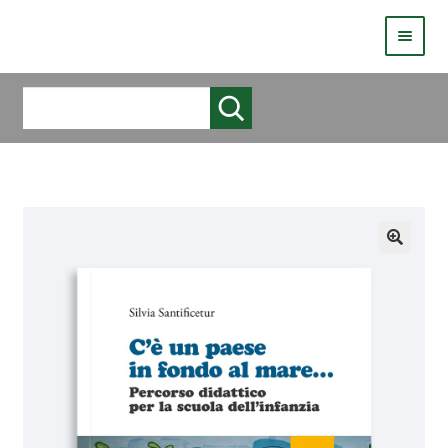
HOMEPAGE
Cerca
COS’È LIVE
CHI SIAMO
CATALOGO
AUTORI
COME PUBBLICARE
COME ACQUISTARE UN LIBRO ERICKSONLIVE?
VIDEO