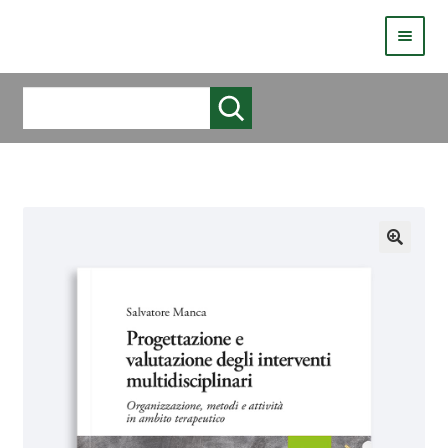
HOMEPAGE
Cerca
COS’È LIVE
CHI SIAMO
CATALOGO
AUTORI
COME PUBBLICARE
COME ACQUISTARE UN LIBRO ERICKSONLIVE?
VIDEO