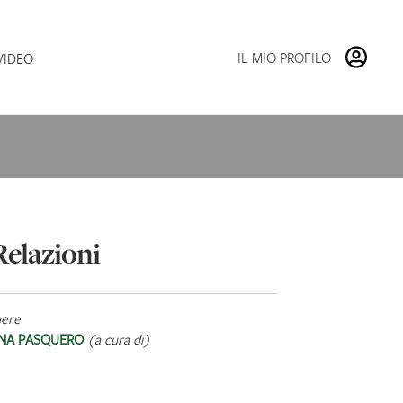
Vai
Vai
alla
al
navigazione
contenuto
IL MIO PROFILO
VIDEO
Relazioni
nere
NA PASQUERO
(a cura di)