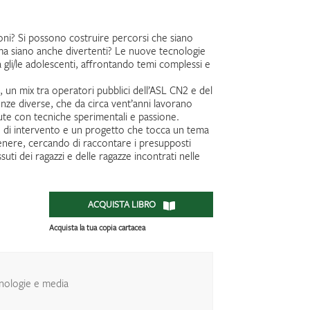
ni? Si possono costruire percorsi che siano
, ma siano anche divertenti? Le nuove tecnologie
a gli/le adolescenti, affrontando temi complessi e
un mix tra operatori pubblici dell’ASL CN2 e del
nze diverse, che da circa vent’anni lavorano
ute con tecniche sperimentali e passione.
vo di intervento e un progetto che tocca un tema
 genere, cercando di raccontare i presupposti
ssuti dei ragazzi e delle ragazze incontrati nelle
ACQUISTA LIBRO
Acquista la tua copia cartacea
nologie e media