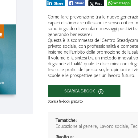
Post
Whatsapp
Share
Share
Come fare prevenzione tra le nuove generazio
capaci di stimolare riflessioni e senso critico
sono in grado di veicolare messaggi positivi tr
generando benessere?
Questa è la scommessa del Centro Steadycam, 
privato sociale, con professionalità e compete
insieme nell’ambito della promozione della sal
Il volume è la sintesi tra un metodo innovati
di grande attualità quale le discriminazioni di
teorici e pratici del percorso, le opinioni e i vi
scuole e le prospettive per un lavoro futuro.
SCARICA E-BOOK
Scarica l’e-book gratuito
Tematiche:
Educazione al genere
,
Lavoro sociale
,
Tec
Rivolto a: