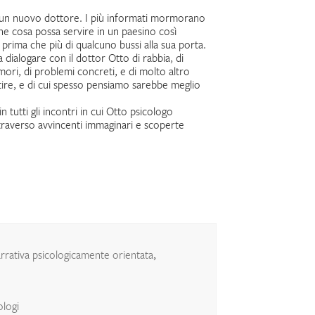
to un nuovo dottore. I più informati mormorano
 che cosa possa servire in un paesino così
rima che più di qualcuno bussi alla sua porta.
 dialogare con il dottor Otto di rabbia, di
mori, di problemi concreti, e di molto altro
gestire, e di cui spesso pensiamo sarebbe meglio
tutti gli incontri in cui Otto psicologo
traverso avvincenti immaginari e scoperte
rrativa psicologicamente orientata
,
ologi