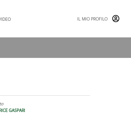
Vai
Vai
alla
al
navigazione
contenuto
IL MIO PROFILO
VIDEO
to
RICE GASPARI