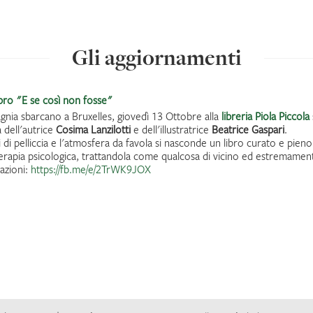
Gli aggiornamenti
ibro "E se così non fosse"
gnia sbarcano a Bruxelles, giovedì 13 Ottobre alla
libreria Piola Piccola
 dell'autrice
Cosima Lanzilotti
e dell'illustratrice
Beatrice Gaspari
.
 di pelliccia e l'atmosfera da favola si nasconde un libro curato e pien
terapia psicologica, trattandola come qualcosa di vicino ed estremamente u
azioni:
https://fb.me/e/2TrWK9JOX