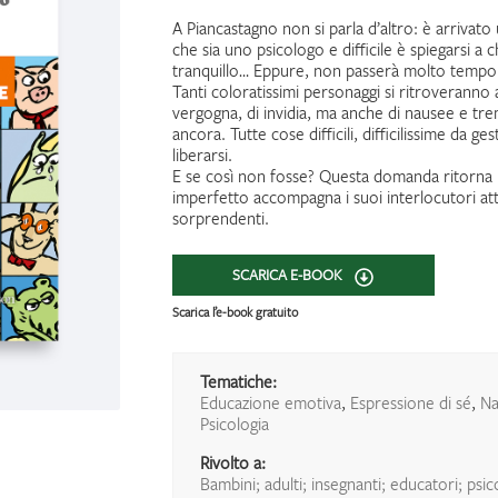
A Piancastagno non si parla d’altro: è arriva
che sia uno psicologo e difficile è spiegarsi a
tranquillo… Eppure, non passerà molto tempo p
Tanti coloratissimi personaggi si ritroveranno a
vergogna, di invidia, ma anche di nausee e tre
ancora. Tutte cose difficili, difficilissime da 
liberarsi.
E se così non fosse? Questa domanda ritorna in 
imperfetto accompagna i suoi interlocutori at
sorprendenti.
SCARICA E-BOOK
Scarica l’e-book gratuito
Tematiche:
Educazione emotiva
,
Espressione di sé
,
Na
Psicologia
Rivolto a:
Bambini; adulti; insegnanti; educatori; psic