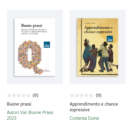
in
base
IL MIO PROFILO
al
più
recente
(0)
(0)
Buone prassi
Apprendimento e chance
espressive
Autori Vari Buone Prassi
2023
Costanza Duina