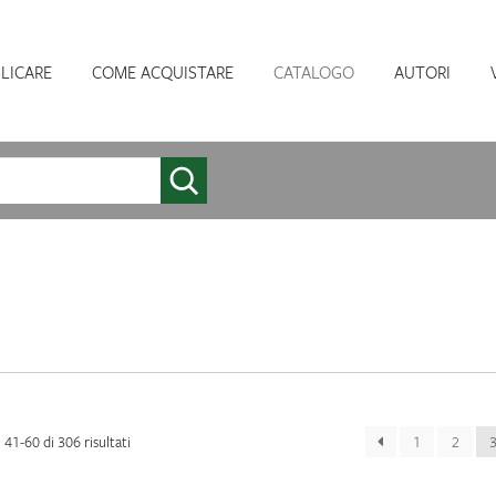
LICARE
COME ACQUISTARE
CATALOGO
AUTORI
Ordina
i 41-60 di 306 risultati
1
2
in
base