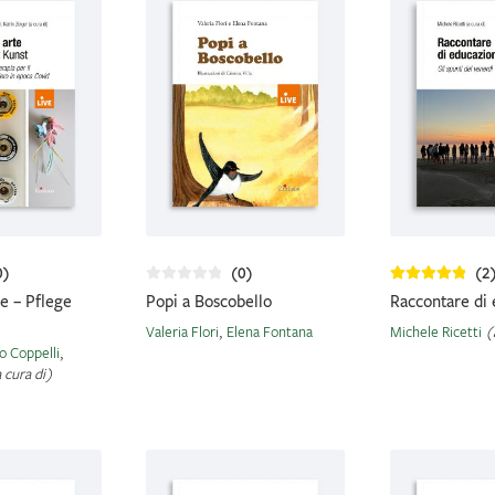
0)
(0)
(2
te – Pflege
Popi a Boscobello
Raccontare di
Valeria Flori
,
Elena Fontana
Michele Ricetti
(
o Coppelli
,
 cura di)