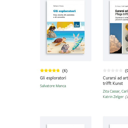
(6)
(
Gli esploratori
Curarsi ad ar
trifft Kunst
Salvatore Manca
Zita Cassar
,
Carl
Katrin Zelger
(a