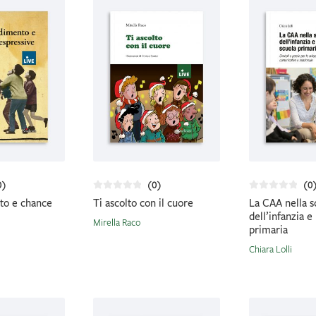
0)
(0)
(0
to e chance
Ti ascolto con il cuore
La CAA nella s
dell’infanzia e
Mirella Raco
primaria
Chiara Lolli