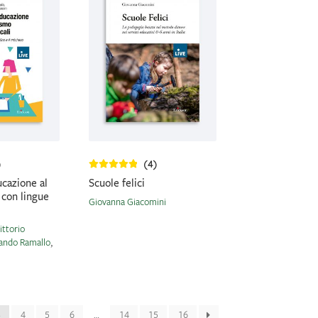
)
(4)
ucazione al
Scuole felici
 con lingue
Giovanna Giacomini
ittorio
ando Ramallo
,
3
4
5
6
…
14
15
16