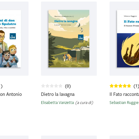
al
più
recente
1)
(0)
(1
don Antonio
Dietro la lavagna
Il Fato raccon
Elisabetta Vanzetta
(a cura di)
Sebastian Ruggie