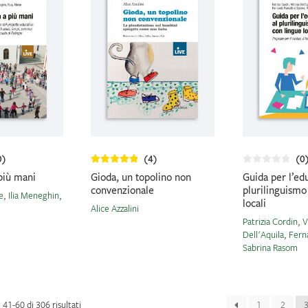
0)
(4)
(0
più mani
Gioda, un topolino non
Guida per l’ed
convenzionale
plurilinguismo
e
,
Ilia Meneghin
,
locali
Alice Azzalini
Patrizia Cordin
,
V
Dell'Aquila
,
Fern
Sabrina Rasom
Ordina
i 41-60 di 306 risultati
1
2