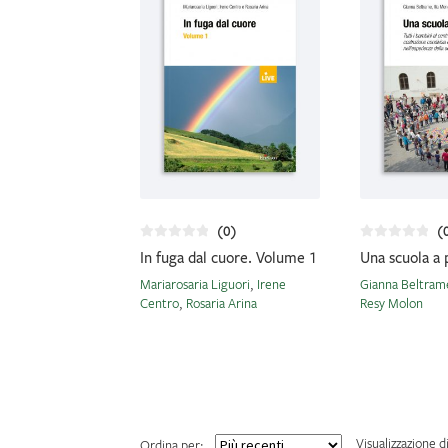
(0)
(
In fuga dal cuore. Volume 1
Una scuola a 
Mariarosaria Liguori
,
Irene
Gianna Beltram
Centro
,
Rosaria Arina
Resy Molon
Visualizzazione d